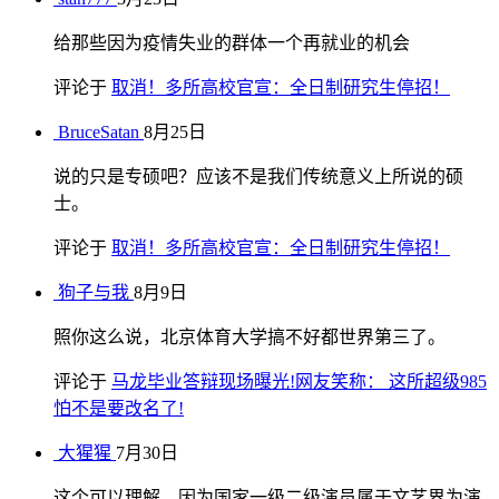
给那些因为疫情失业的群体一个再就业的机会
评论于
取消！多所高校官宣：全日制研究生停招！
BruceSatan
8月25日
说的只是专硕吧？应该不是我们传统意义上所说的硕
士。
评论于
取消！多所高校官宣：全日制研究生停招！
狗子与我
8月9日
照你这么说，北京体育大学搞不好都世界第三了。
评论于
马龙毕业答辩现场曝光!网友笑称： 这所超级985
怕不是要改名了!
大猩猩
7月30日
这个可以理解，因为国家一级二级演员属于文艺界为演