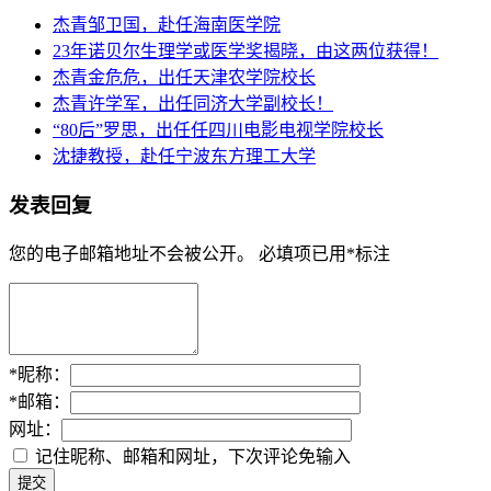
杰青邹卫国，赴任海南医学院
23年诺贝尔生理学或医学奖揭晓，由这两位获得！
杰青金危危，出任天津农学院校长
杰青许学军，出任同济大学副校长！
“80后”罗思，出任任四川电影电视学院校长
沈捷教授，赴任宁波东方理工大学
发表回复
您的电子邮箱地址不会被公开。
必填项已用
*
标注
*
昵称：
*
邮箱：
网址：
记住昵称、邮箱和网址，下次评论免输入