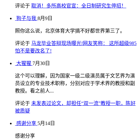
评论于
取消！多所高校官宣：全日制研究生停招！
狗子与我
8月9日
照你这么说，北京体育大学搞不好都世界第三了。
评论于
马龙毕业答辩现场曝光!网友笑称： 这所超级985
怕不是要改名了!
大猩猩
7月30日
这个可以理解，因为国家一级二级演员属于文艺界为演
员设立的专业技术职称，分别对应于学术界的教授和副
教授。看之前人...
评论于
未发表过论文，却担任“双一流”教授一职，陈好
被质疑
感谢分享
5月14日
感谢分享