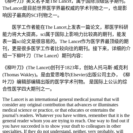
《柳叶刀》英文名字是The Lancet，属于国际顶级医学期刊。
TheLancet是目前世界医学界最权威的学术刊物之一，也是影
响因子最高的SCI刊物之一。
医学工作者能在The Lancet上发表一篇论文，那医学科研
能力将大大提高，sci属于国际上影响力比较高的期刊，能发
表一篇sci论文是很容易的。The Lancet作为医学界最顶级的期
刊，更是很多医学工作者比较向往的期刊。接下来，详细的介
绍一下柳叶刀（The Lancet）期刊内容：
《柳叶刀》(The Lancet)创刊于1823年，创始人托马斯·威克利
(Thomas Wakley)。是由爱思唯尔(Elsevier)出版公司主办，《柳
叶刀》编辑部编辑出版的医学学术刊物。 是国际上公认的综
合性医学四大期刊之一。
The Lancet is an international general medical journal that will
consider any original contribution that advances or illuminates
medical science or practice, or that educates or entertains the
journal’s readers. Whatever you have written, remember that it is the
general reader whom you are trying to reach. One way to find out if
you have succeeded is to show your draft to colleagues in other
specialties. If they do not understand, neither, very probably, will