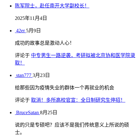
陈军院士，赴任南开大学副校长！
2025年11月4日
42er
5月9日
成功的故事总是激动人心！
评论于
中专男生一路逆袭，考研拟被北京协和医学院录
取！
stan777
3月23日
给那些因为疫情失业的群体一个再就业的机会
评论于
取消！多所高校官宣：全日制研究生停招！
BruceSatan
8月25日
说的只是专硕吧？应该不是我们传统意义上所说的硕
士。