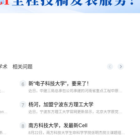
学术
相关问题
6
新“电子科技大学”，要来了！
2025年9月10日，一位不愿留姓名的校友向合肥工业大学捐赠人民币500万元，用于支持学校教育事业
近日，中建三局总承包公司承建的河南省重点工程中原工学院航空港校区项目主体结构全面完工。近年来，中原
7
杨河，加盟宁波东方理工大学
近日，欧洲科学与艺术院（European Academy of Sciences and Arts
近日，宁波东方理工大学官网更新显示，北京大学原党委***杨河已任该校人文社会科学中心讲席教授、校长
8
南方科技大学，发最新Cell
2025年9月8日，阿里巴巴集团捐赠支持清华大学无穹书院仪式在工字厅东厅举行。阿里巴巴集团首席执行
8月22日，南方科技大学生命科学学院张明杰院士课题组在国际学术顶刊 Cell 发表了题为“Shan