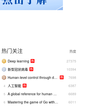
热门关注
热度
Deep learning
27375
1
>
新型冠状病毒
10394
2
>
Human-level control through deep reinforcement learning
7698
3
>
人工智能
6387
4
>
A global reference for human genetic variation
6689
5
>
Mastering the game of Go with deep neural networks and tree search
6011
6
>