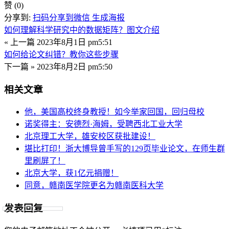
赞
(0)
分享到:
扫码分享到微信
生成海报
如何理解科学研究中的数据矩阵？图文介绍
« 上一篇
2023年8月1日 pm5:51
如何给论文纠错？教你这些步骤
下一篇 »
2023年8月2日 pm5:50
相关文章
他，美国高校终身教授！如今举家回国，回归母校
诺奖得主：安德烈·海姆，受聘西北工业大学
北京理工大学，雄安校区获批建设！
堪比打印！浙大博导曾手写的129页毕业论文，在师生群
里刷屏了！
北京大学，获1亿元捐赠！
同意，赣南医学院更名为赣南医科大学
发表回复