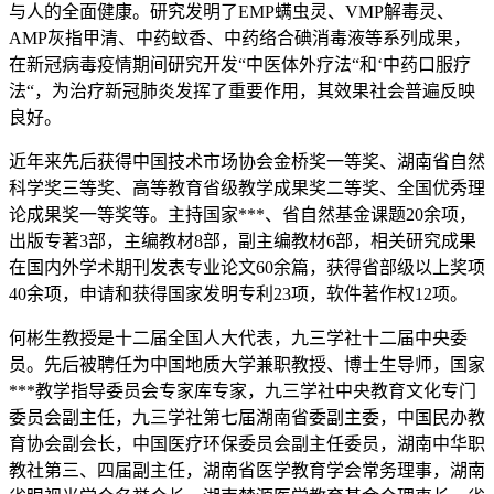
与人的全面健康。研究发明了EMP螨虫灵、VMP解毒灵、
AMP灰指甲清、中药蚊香、中药络合碘消毒液等系列成果，
在新冠病毒疫情期间研究开发“中医体外疗法“和‘中药口服疗
法“，为治疗新冠肺炎发挥了重要作用，其效果社会普遍反映
良好。
近年来先后获得中国技术市场协会金桥奖一等奖、湖南省自然
科学奖三等奖、高等教育省级教学成果奖二等奖、全国优秀理
论成果奖一等奖等。主持国家***、省自然基金课题20余项，
出版专著3部，主编教材8部，副主编教材6部，相关研究成果
在国内外学术期刊发表专业论文60余篇，获得省部级以上奖项
40余项，申请和获得国家发明专利23项，软件著作权12项。
何彬生教授是十二届全国人大代表，九三学社十二届中央委
员。先后被聘任为中国地质大学兼职教授、博士生导师，国家
***教学指导委员会专家库专家，九三学社中央教育文化专门
委员会副主任，九三学社第七届湖南省委副主委，中国民办教
育协会副会长，中国医疗环保委员会副主任委员，湖南中华职
教社第三、四届副主任，湖南省医学教育学会常务理事，湖南