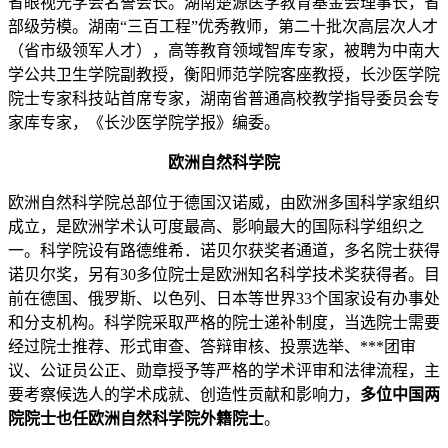
省眼视光学会名誉会长。湖南楚源医学教育基金会理事长，省
部级劳模。湖南“三百工程”优秀教师，第二十批次高层次人才
（省市级领军人才），高等教育领域智库专家，被聘为中南大
学公共卫生学院副教授，衡阳师范学院客座教授，长沙医学院
院士专家科技站首席专家，湖南省普通高校教学指导委员会专
家库专家，《长沙医学院学报》编委。
欧洲自然科学院
欧洲自然科学院总部位于德国汉诺威，由欧洲多国科学家组织
成立，是欧洲学术认可度最高、影响最大的国际科学组织之
一。科学院设有路德维希．诺贝尔获奖者通道，多名院士获得
诺贝尔奖，另有30多位院士是欧洲知名科学技术奖获得者。目
前在德国、俄罗斯、以色列、日本等世界33个国家设有办事处
和分支机构。科学院采取严格的院士递补制度，当选院士需要
经过院士推荐、形式审查、答辩审核、投票选举、***团审
议、公证员公正、勋章授予等严格的学术评审和法律流程，主
要考察候选人的学术成就、创造性贡献和影响力，
多位中国两
院院士也任欧洲自然科学院外籍院士
。