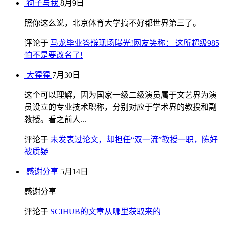
狗子与我
8月9日
照你这么说，北京体育大学搞不好都世界第三了。
评论于
马龙毕业答辩现场曝光!网友笑称： 这所超级985
怕不是要改名了!
大猩猩
7月30日
这个可以理解，因为国家一级二级演员属于文艺界为演
员设立的专业技术职称，分别对应于学术界的教授和副
教授。看之前人...
评论于
未发表过论文，却担任“双一流”教授一职，陈好
被质疑
感谢分享
5月14日
感谢分享
评论于
SCIHUB的文章从哪里获取来的