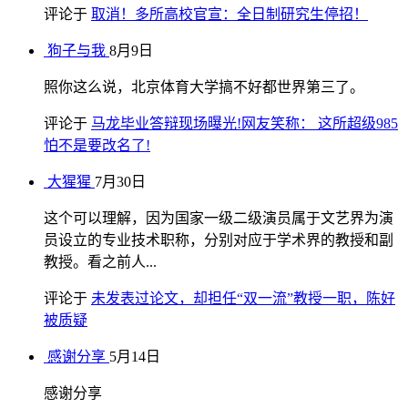
评论于
取消！多所高校官宣：全日制研究生停招！
狗子与我
8月9日
照你这么说，北京体育大学搞不好都世界第三了。
评论于
马龙毕业答辩现场曝光!网友笑称： 这所超级985
怕不是要改名了!
大猩猩
7月30日
这个可以理解，因为国家一级二级演员属于文艺界为演
员设立的专业技术职称，分别对应于学术界的教授和副
教授。看之前人...
评论于
未发表过论文，却担任“双一流”教授一职，陈好
被质疑
感谢分享
5月14日
感谢分享