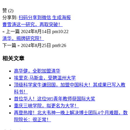
赞
(2)
分享到:
扫码分享到微信
生成海报
曹雪涛这一研究，再取突破！
« 上一篇
2024年8月14日 pm10:22
清华，揭牌研究院！
下一篇 »
2024年8月25日 pm9:26
相关文章
高华健，全职加盟清华
埃里克·马斯金，受聘温州大学
顶级科学家牛谦回国，加盟中国科大！其成果已写入教
科书！
首位华人！这位985青年教师获国际大奖
重庆三峡学院，拟更名为大学！
再登热搜！北大韦神一晚上解决博士团队4个月难题，数
院院长：很正常！