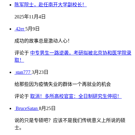
陈军院士，赴任南开大学副校长！
2025年11月4日
42er
5月9日
成功的故事总是激动人心！
评论于
中专男生一路逆袭，考研拟被北京协和医学院录
取！
stan777
3月23日
给那些因为疫情失业的群体一个再就业的机会
评论于
取消！多所高校官宣：全日制研究生停招！
BruceSatan
8月25日
说的只是专硕吧？应该不是我们传统意义上所说的硕
士。