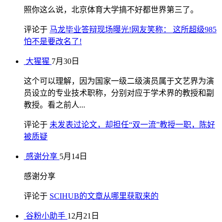
照你这么说，北京体育大学搞不好都世界第三了。
评论于
马龙毕业答辩现场曝光!网友笑称： 这所超级985
怕不是要改名了!
大猩猩
7月30日
这个可以理解，因为国家一级二级演员属于文艺界为演
员设立的专业技术职称，分别对应于学术界的教授和副
教授。看之前人...
评论于
未发表过论文，却担任“双一流”教授一职，陈好
被质疑
感谢分享
5月14日
感谢分享
评论于
SCIHUB的文章从哪里获取来的
谷粉小助手
12月21日