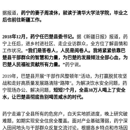
据报道，
药宁的妻子周凌休，就读于清华大学法学院，毕业之
后也前往新疆工作。
2018年12月，药宁任巴楚县委书记。
据《新疆日报》报道，药
宁上任后，进乡村进社区、走企业访群众，全方位了解县情和
工作状况。
“我们是答卷人，人民是阅卷人。我将紧紧依靠巴
楚县干部群众的智慧和力量，为巴楚的发展倾注全部心血，为
巴楚人民福祉贡献所有力量。”
药宁说。
2019年，巴楚县开展“干部作风整顿年”活动，为打赢脱贫攻坚
战和走好高质量发展路清除“路障”。为解决饮水安全问题，药
宁现场办公、解决问题，
短短7个月，全县38万人喝上了安全
水，让巴楚县彻底告别喝苦咸水的时代。
药宁走遍了全县所有的危房户，白天实地抓进度，晚上研究破
难题，如期实现安全住房全覆盖。面对产业基础薄弱，药宁深
入田间地头与干部群众反复交流讨论，根据各乡特点和市场因