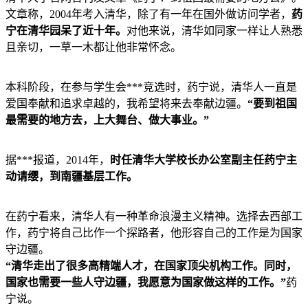
文章称，2004年考入清华，除了有一年在国外做访问学者，
药
宁在清华园呆了近十年。
对他来说，清华如同家一样让人熟悉
且亲切，一草一木都让他非常怀念。
本科阶段，在参与学生会***竞选时，药宁说，清华人一直是
爱国奉献和追求卓越的，我希望将来去奉献边疆。
“要到祖国
最需要的地方去，上大舞台、做大事业。”
据***报道，2014年，
时任清华大学校长办公室副主任药宁主
动请缨，到南疆基层工作。
在药宁看来，清华人有一种革命浪漫主义精神。选择去西部工
作，药宁将自己比作一个探路者，他形容自己的工作是为国家
守边疆。
“清华走出了很多高精端人才，在国家顶尖机构工作。同时，
国家也需要一些人守边疆，我愿意为国家做这样的工作。”
药
宁说。