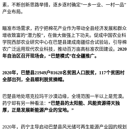
素，不断创新思路举措，逐乡逐村确定“一乡一业、一村一品”
产业布局。
瞄准市场需求，药宁把棉花产业作为带动全县经济发展和群众
增收致富的“潜力股”，在做大做强上下功夫。促成中国农业科
学院西部农业研究中心在巴楚县建成南疆综合试验站，引导棉
农广泛运用现代农业科技，推动百万亩高标准农田建设。
2020
年自治区召开现场会，“巴楚模式”在全疆推广。
2020年，巴楚县21949户81628名贫困人口脱贫，117个贫困村
全部出列，全县顺利脱贫摘帽。
巴楚县地处塔克拉玛干沙漠边缘，全境范围一半以上是荒漠。
药宁却有另一种看法：
“巴楚县的太阳能、风能资源得天独
厚，正是发展新能源产业的宝地。”
2020年，药宁主导启动巴楚县风光储可再生能源产业园的规划