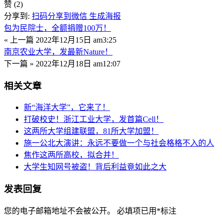
赞
(2)
分享到:
扫码分享到微信
生成海报
包为民院士，全额捐赠100万！
« 上一篇
2022年12月15日 am3:25
南京农业大学，发最新Nature！
下一篇 »
2022年12月18日 am12:07
相关文章
新“海洋大学”，它来了！
打破校史！浙江工业大学，发首篇Cell！
这两所大学组建联盟，81所大学加盟！
施一公北大演讲：永远不要做一个与社会格格不入的人
焦作这两所高校，拟合并！
大学生知网号被盗！背后利益竟如此之大
发表回复
您的电子邮箱地址不会被公开。
必填项已用
*
标注