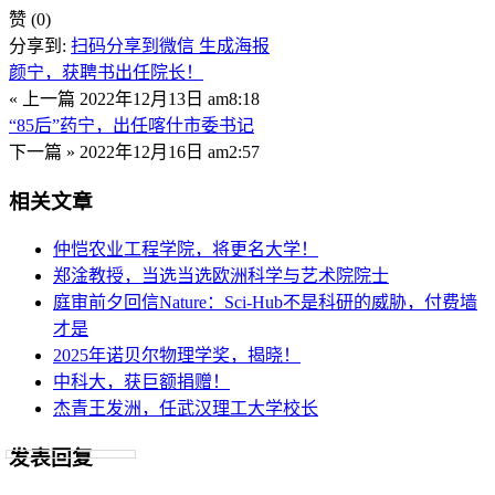
赞
(0)
分享到:
扫码分享到微信
生成海报
颜宁，获聘书出任院长！
« 上一篇
2022年12月13日 am8:18
“85后”药宁，出任喀什市委书记
下一篇 »
2022年12月16日 am2:57
相关文章
仲恺农业工程学院，将更名大学！
郑淦教授，当选当选欧洲科学与艺术院院士
庭审前夕回信Nature：Sci-Hub不是科研的威胁，付费墙
才是
2025年诺贝尔物理学奖，揭晓！
中科大，获巨额捐赠！
杰青王发洲，任武汉理工大学校长
发表回复