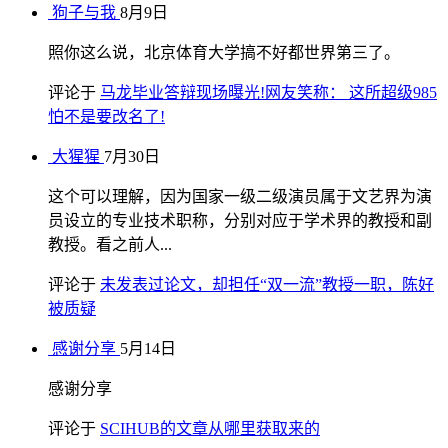
狗子与我
8月9日
照你这么说，北京体育大学搞不好都世界第三了。
评论于
马龙毕业答辩现场曝光!网友笑称： 这所超级985
怕不是要改名了!
大猩猩
7月30日
这个可以理解，因为国家一级二级演员属于文艺界为演
员设立的专业技术职称，分别对应于学术界的教授和副
教授。看之前人...
评论于
未发表过论文，却担任“双一流”教授一职，陈好
被质疑
感谢分享
5月14日
感谢分享
评论于
SCIHUB的文章从哪里获取来的