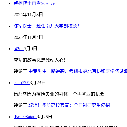
卢柯院士再发Science！
2025年11月8日
陈军院士，赴任南开大学副校长！
2025年11月4日
42er
5月9日
成功的故事总是激动人心！
评论于
中专男生一路逆袭，考研拟被北京协和医学院录
stan777
3月23日
给那些因为疫情失业的群体一个再就业的机会
评论于
取消！多所高校官宣：全日制研究生停招！
BruceSatan
8月25日