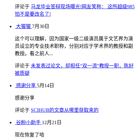
评论于
马龙毕业答辩现场曝光!网友笑称： 这所超级985
怕不是要改名了!
大猩猩
7月30日
这个可以理解，因为国家一级二级演员属于文艺界为演
员设立的专业技术职称，分别对应于学术界的教授和副
教授。看之前人...
评论于
未发表过论文，却担任“双一流”教授一职，陈好
被质疑
感谢分享
5月14日
感谢分享
评论于
SCIHUB的文章从哪里获取来的
谷粉小助手
12月21日
现在恢复了哈