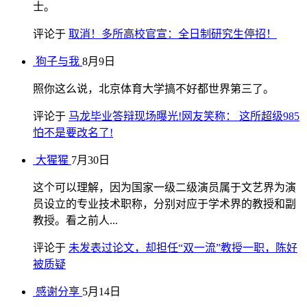
士。
评论于
取消！多所高校官宣：全日制研究生停招！
狗子与我
8月9日
照你这么说，北京体育大学搞不好都世界第三了。
评论于
马龙毕业答辩现场曝光!网友笑称： 这所超级985
怕不是要改名了!
大猩猩
7月30日
这个可以理解，因为国家一级二级演员属于文艺界为演
员设立的专业技术职称，分别对应于学术界的教授和副
教授。看之前人...
评论于
未发表过论文，却担任“双一流”教授一职，陈好
被质疑
感谢分享
5月14日