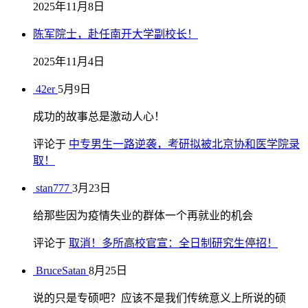
2025年11月8日
陈军院士，赴任南开大学副校长！
2025年11月4日
42er
5月9日
成功的故事总是激动人心！
评论于
中专男生一路逆袭，考研拟被北京协和医学院录
取！
stan777
3月23日
给那些因为疫情失业的群体一个再就业的机会
评论于
取消！多所高校官宣：全日制研究生停招！
BruceSatan
8月25日
说的只是专硕吧？应该不是我们传统意义上所说的硕