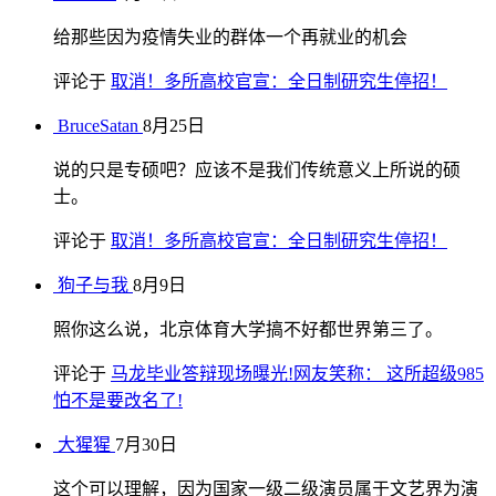
给那些因为疫情失业的群体一个再就业的机会
评论于
取消！多所高校官宣：全日制研究生停招！
BruceSatan
8月25日
说的只是专硕吧？应该不是我们传统意义上所说的硕
士。
评论于
取消！多所高校官宣：全日制研究生停招！
狗子与我
8月9日
照你这么说，北京体育大学搞不好都世界第三了。
评论于
马龙毕业答辩现场曝光!网友笑称： 这所超级985
怕不是要改名了!
大猩猩
7月30日
这个可以理解，因为国家一级二级演员属于文艺界为演