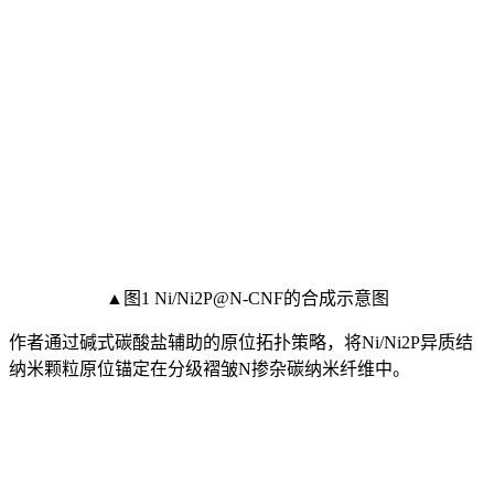
▲图1 Ni/Ni2P@N-CNF的合成示意图
作者通过碱式碳酸盐辅助的原位拓扑策略，将Ni/Ni2P异质结
纳米颗粒原位锚定在分级褶皱N掺杂碳纳米纤维中。