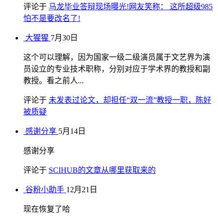
评论于
马龙毕业答辩现场曝光!网友笑称： 这所超级985
怕不是要改名了!
大猩猩
7月30日
这个可以理解，因为国家一级二级演员属于文艺界为演
员设立的专业技术职称，分别对应于学术界的教授和副
教授。看之前人...
评论于
未发表过论文，却担任“双一流”教授一职，陈好
被质疑
感谢分享
5月14日
感谢分享
评论于
SCIHUB的文章从哪里获取来的
谷粉小助手
12月21日
现在恢复了哈