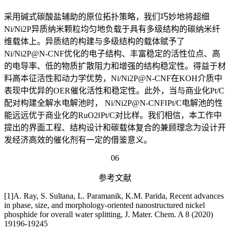
采用碱式碳酸盐辅助的原位拓扑策略，我们巧妙地将超细
Ni/Ni2P异质纳米颗粒均匀地负载于具有多级结构的碳纳米纤
维载体上。异质结的构建与多级结构的载体赋予了
Ni/Ni2P@N-CNF优化的电子结构、丰富稳定的活性位点、高
的电导率、低的物质扩散阻力和增强的结构稳定性。得益于材
料高本征活性和动力学优势，Ni/Ni2P@N-CNF在KOH介质中
表现中优异的OER催化活性和稳定性。此外，当与商业化Pt/C
配对构建全解水电解池时， Ni/Ni2P@N-CNF‖Pt/C电解池的性
能远远优于商业化的RuO2‖Pt/C对比样。我们相信，本工作中
提出的界面工程、结构设计和碳载体复合的兼顾理念为设计开
发经济高效的催化剂有一定的借鉴意义。
06
参考文献
[1]A. Ray, S. Sultana, L. Paramanik, K.M. Parida, Recent advances
in phase, size, and morphology-oriented nanostructured nickel
phosphide for overall water splitting, J. Mater. Chem. A 8 (2020)
19196-19245