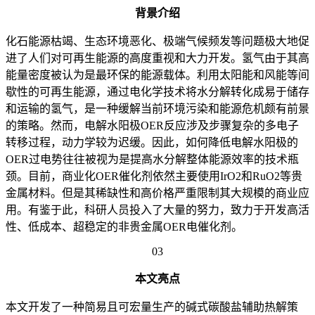
背景介绍
化石能源枯竭、生态环境恶化、极端气候频发等问题极大地促
进了人们对可再生能源的高度重视和大力开发。氢气由于其高
能量密度被认为是最环保的能源载体。利用太阳能和风能等间
歇性的可再生能源，通过电化学技术将水分解转化成易于储存
和运输的氢气，是一种缓解当前环境污染和能源危机颇有前景
的策略。然而，电解水阳极OER反应涉及步骤复杂的多电子
转移过程，动力学较为迟缓。因此，如何降低电解水阳极的
OER过电势往往被视为是提高水分解整体能源效率的技术瓶
颈。目前，商业化OER催化剂依然主要使用IrO2和RuO2等贵
金属材料。但是其稀缺性和高价格严重限制其大规模的商业应
用。有鉴于此，科研人员投入了大量的努力，致力于开发高活
性、低成本、超稳定的非贵金属OER电催化剂。
03
本文亮点
本文开发了一种简易且可宏量生产的碱式碳酸盐辅助热解策