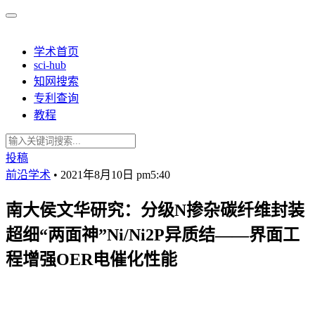
学术首页
sci-hub
知网搜索
专利查询
教程
投稿
前沿学术
•
2021年8月10日 pm5:40
南大侯文华研究：分级N掺杂碳纤维封装
超细“两面神”Ni/Ni2P异质结——界面工
程增强OER电催化性能