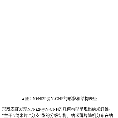
▲图2 Ni/Ni2P@N-CNF的形貌和结构表征
形貌表征发现Ni/Ni2P@N-CNF的几何构型呈现出纳米纤维-
“主干”/纳米片-“分支”型的分级结构。纳米薄片随机分布在纳