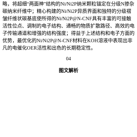
略，将超细“两面神”结构的Ni/Ni2P纳米颗粒锚定在分级N掺杂
碳纳米纤维中；精心构建的Ni/Ni2P异质界面和独特的分级褶
皱纤维状碳基底使所得的Ni/Ni2P@N-CNF具有丰富的可接触
活性位点、调制的电子结构、通畅的物质扩散路径、高效的电
子传输通道和增强的结构强度；得益于上述结构和电子方面的
优势，最优化的Ni/Ni2P@N-CNF材料在KOH溶液中表现出非
凡的电催化OER活性和出色的长期稳定性。
04
图文解析