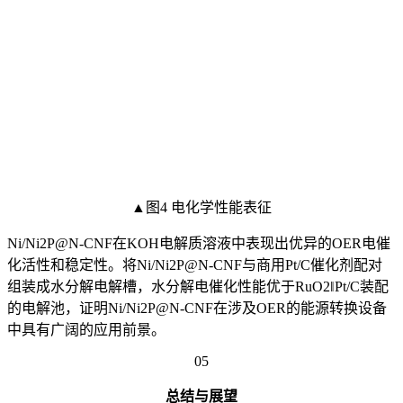
▲图4 电化学性能表征
Ni/Ni2P@N-CNF在KOH电解质溶液中表现出优异的OER电催
化活性和稳定性。将Ni/Ni2P@N-CNF与商用Pt/C催化剂配对
组装成水分解电解槽，水分解电催化性能优于RuO2‖Pt/C装配
的电解池，证明Ni/Ni2P@N-CNF在涉及OER的能源转换设备
中具有广阔的应用前景。
05
总结与展望