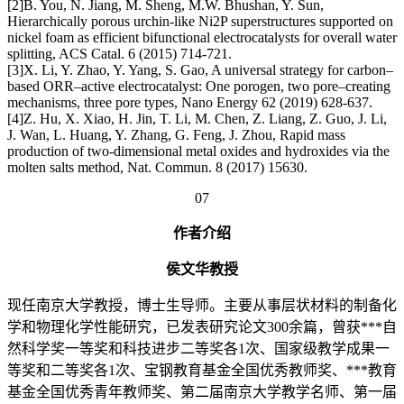
[2]B. You, N. Jiang, M. Sheng, M.W. Bhushan, Y. Sun,
Hierarchically porous urchin-like Ni2P superstructures supported on
nickel foam as efficient bifunctional electrocatalysts for overall water
splitting, ACS Catal. 6 (2015) 714-721.
[3]X. Li, Y. Zhao, Y. Yang, S. Gao, A universal strategy for carbon–
based ORR–active electrocatalyst: One porogen, two pore–creating
mechanisms, three pore types, Nano Energy 62 (2019) 628-637.
[4]Z. Hu, X. Xiao, H. Jin, T. Li, M. Chen, Z. Liang, Z. Guo, J. Li,
J. Wan, L. Huang, Y. Zhang, G. Feng, J. Zhou, Rapid mass
production of two-dimensional metal oxides and hydroxides via the
molten salts method, Nat. Commun. 8 (2017) 15630.
07
作者介绍
侯文华教授
现任南京大学教授，博士生导师。主要从事层状材料的制备化
学和物理化学性能研究，已发表研究论文300余篇，曾获***自
然科学奖一等奖和科技进步二等奖各1次、国家级教学成果一
等奖和二等奖各1次、宝钢教育基金全国优秀教师奖、***教育
基金全国优秀青年教师奖、第二届南京大学教学名师、第一届