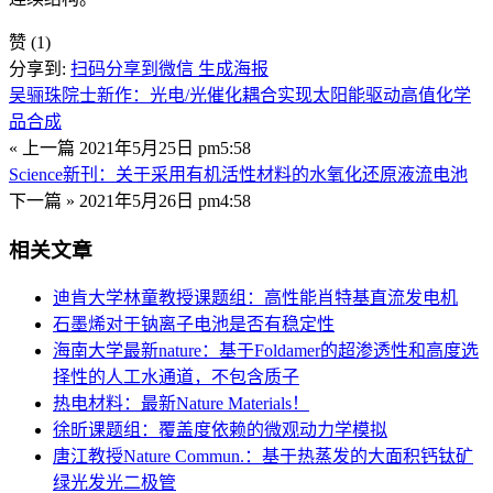
赞
(1)
分享到:
扫码分享到微信
生成海报
吴骊珠院士新作：光电/光催化耦合实现太阳能驱动高值化学
品合成
« 上一篇
2021年5月25日 pm5:58
Science新刊：关于采用有机活性材料的水氧化还原液流电池
下一篇 »
2021年5月26日 pm4:58
相关文章
迪肯大学林童教授课题组：高性能肖特基直流发电机
石墨烯对于钠离子电池是否有稳定性
海南大学最新nature：基于Foldamer的超渗透性和高度选
择性的人工水通道，不包含质子
热电材料：最新Nature Materials！
徐昕课题组：覆盖度依赖的微观动力学模拟
唐江教授Nature Commun.：基于热蒸发的大面积钙钛矿
绿光发光二极管