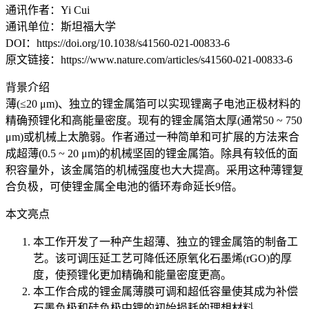
通讯作者：Yi Cui
通讯单位：斯坦福大学
DOI：https://doi.org/10.1038/s41560-021-00833-6
原文链接：https://www.nature.com/articles/s41560-021-00833-6
背景介绍
薄(≤20 μm)、独立的锂金属箔可以实现锂离子电池正极材料的
精确预锂化和高能量密度。现有的锂金属箔太厚(通常50 ~ 750
μm)或机械上太脆弱。作者通过一种简单和可扩展的方法来合
成超薄(0.5 ~ 20 μm)的机械坚固的锂金属箔。除具有较低的面
积容量外，该金属箔的机械强度也大大提高。采用这种薄锂复
合负极，可使锂金属全电池的循环寿命延长9倍。
本文亮点
本工作开发了一种产生超薄、独立的锂金属箔的制备工
艺。该可调压延工艺可降低还原氧化石墨烯(rGO)的厚
度，使预锂化更加精确和能量密度更高。
本工作合成的锂金属薄膜可调和超低容量使其成为补偿
石墨负极和硅负极中锂的初始损耗的理想材料。