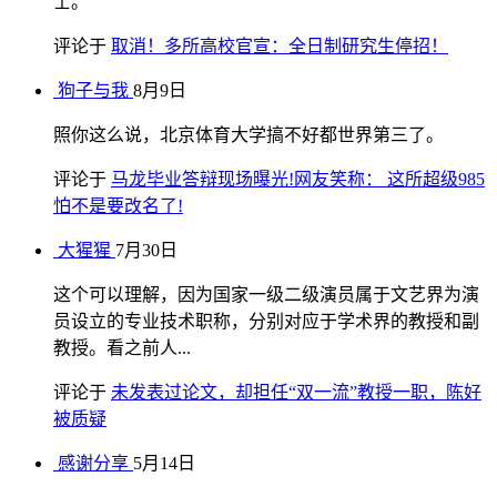
士。
评论于
取消！多所高校官宣：全日制研究生停招！
狗子与我
8月9日
照你这么说，北京体育大学搞不好都世界第三了。
评论于
马龙毕业答辩现场曝光!网友笑称： 这所超级985
怕不是要改名了!
大猩猩
7月30日
这个可以理解，因为国家一级二级演员属于文艺界为演
员设立的专业技术职称，分别对应于学术界的教授和副
教授。看之前人...
评论于
未发表过论文，却担任“双一流”教授一职，陈好
被质疑
感谢分享
5月14日