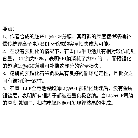
要点：
1、作者合成的超薄Li@eGF薄膜，其可调的厚度使得精确补
偿传统锂离子电池SEI膜形成的容量损失成为可能。
2、在没有预锂化的情况下，石墨|| Li半电池具有相对较低的锂
含量，ICE约为93%，表明SEI膜消耗了约7%的Li。而预锂化
的超薄Li@eGF薄膜可补偿这部分的容量损失。
3、精确的预锂化石墨负极具有良好的循环稳定性，且批次之
间有很好的一致性。
4、石墨|| LFP全电池经超薄Li@eGF预锂化处理后，没有金属
锂镀层，表明所有锂离子都被石墨负极容纳。当Li@eGF薄膜
的厚度增加时，扫描电镜图像可发现锂枝晶的生成。