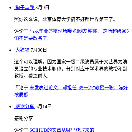
狗子与我
8月9日
照你这么说，北京体育大学搞不好都世界第三了。
评论于
马龙毕业答辩现场曝光!网友笑称： 这所超级985
怕不是要改名了!
大猩猩
7月30日
这个可以理解，因为国家一级二级演员属于文艺界为演
员设立的专业技术职称，分别对应于学术界的教授和副
教授。看之前人...
评论于
未发表过论文，却担任“双一流”教授一职，陈好
被质疑
感谢分享
5月14日
感谢分享
评论于
SCIHUB的文章从哪里获取来的