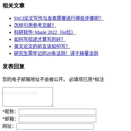
相关文章
SSCI论文写作与发表需要进行哪些步骤呢？
怎样引用参考文献？
科研软件| Maple 2022（64位）
如何写综述才算写的好？
英文论文的前言该如何写？
研究生需牢记的20条法则！译于赫曼法则
发表回复
您的电子邮箱地址不会被公开。
必填项已用
*
标注
*
昵称：
*
邮箱：
网址：