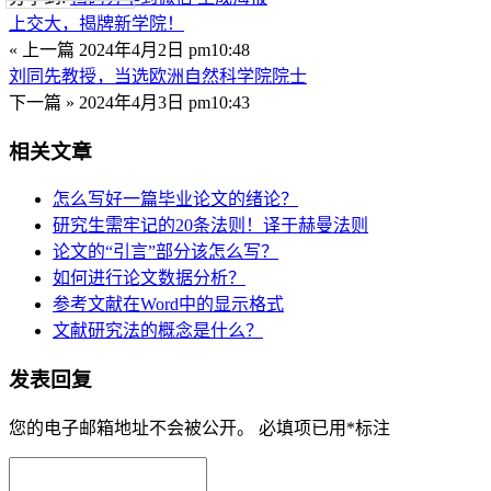
上交大，揭牌新学院！
« 上一篇
2024年4月2日 pm10:48
刘同先教授，当选欧洲自然科学院院士
下一篇 »
2024年4月3日 pm10:43
相关文章
怎么写好一篇毕业论文的绪论？
研究生需牢记的20条法则！译于赫曼法则
论文的“引言”部分该怎么写？
如何进行论文数据分析？
参考文献在Word中的显示格式
文献研究法的概念是什么？
发表回复
您的电子邮箱地址不会被公开。
必填项已用
*
标注