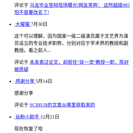
评论于
马龙毕业答辩现场曝光!网友笑称： 这所超级985
怕不是要改名了!
大猩猩
7月30日
这个可以理解，因为国家一级二级演员属于文艺界为演
员设立的专业技术职称，分别对应于学术界的教授和副
教授。看之前人...
评论于
未发表过论文，却担任“双一流”教授一职，陈好
被质疑
感谢分享
5月14日
感谢分享
评论于
SCIHUB的文章从哪里获取来的
谷粉小助手
12月21日
现在恢复了哈