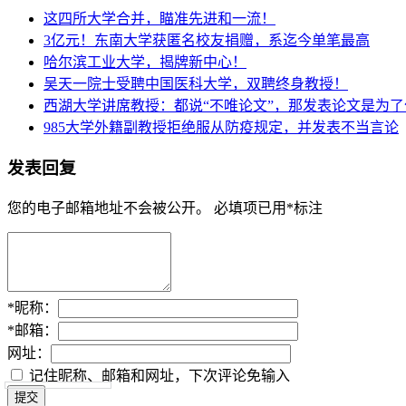
这四所大学合并，瞄准先进和一流！
3亿元！东南大学获匿名校友捐赠，系迄今单笔最高
哈尔滨工业大学，揭牌新中心！
吴天一院士受聘中国医科大学，双聘终身教授！
西湖大学讲席教授：都说“不唯论文”，那发表论文是为了
985大学外籍副教授拒绝服从防疫规定，并发表不当言论
发表回复
您的电子邮箱地址不会被公开。
必填项已用
*
标注
*
昵称：
*
邮箱：
网址：
记住昵称、邮箱和网址，下次评论免输入