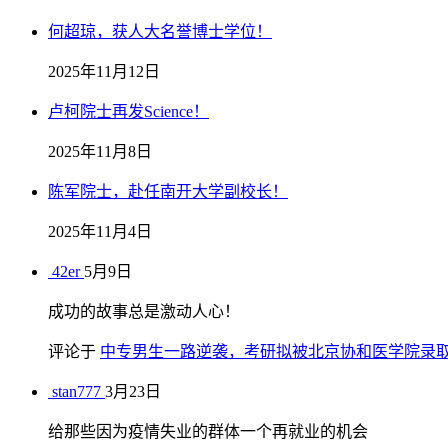
何超琼，获人大名誉博士学位！
2025年11月12日
卢柯院士再发Science！
2025年11月8日
陈军院士，赴任南开大学副校长！
2025年11月4日
42er
5月9日
成功的故事总是激动人心！
评论于
中专男生一路逆袭，考研拟被北京协和医学院录
stan777
3月23日
给那些因为疫情失业的群体一个再就业的机会