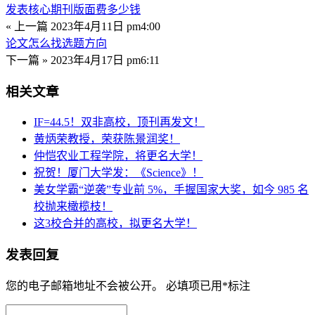
发表核心期刊版面费多少钱
« 上一篇
2023年4月11日 pm4:00
论文怎么找选题方向
下一篇 »
2023年4月17日 pm6:11
相关文章
IF=44.5！双非高校，顶刊再发文！
黄炳荣教授，荣获陈景润奖！
仲恺农业工程学院，将更名大学！
祝贺！厦门大学发：《Science》！
美女学霸“逆袭”专业前 5%，手握国家大奖，如今 985 名
校抛来橄榄枝！
这3校合并的高校，拟更名大学！
发表回复
您的电子邮箱地址不会被公开。
必填项已用
*
标注