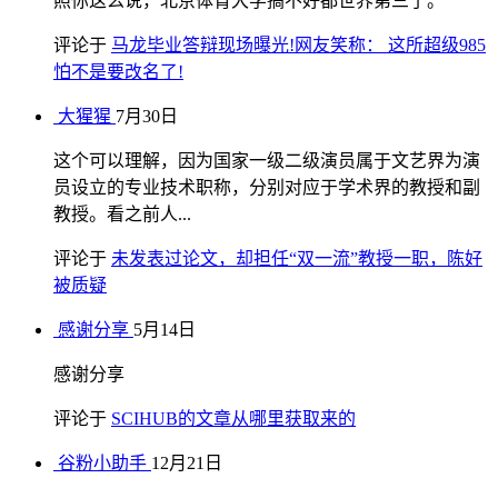
照你这么说，北京体育大学搞不好都世界第三了。
评论于
马龙毕业答辩现场曝光!网友笑称： 这所超级985
怕不是要改名了!
大猩猩
7月30日
这个可以理解，因为国家一级二级演员属于文艺界为演
员设立的专业技术职称，分别对应于学术界的教授和副
教授。看之前人...
评论于
未发表过论文，却担任“双一流”教授一职，陈好
被质疑
感谢分享
5月14日
感谢分享
评论于
SCIHUB的文章从哪里获取来的
谷粉小助手
12月21日