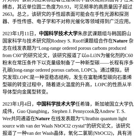
缚态，其近单位圆二色度为0.93，可见频率的高质量因子超过
2663。总之，该研究的手性超表面可能会在手性光源和探测
器、手性传感、电子学和不对称光催化等领域得到广泛应用。
2023年1月11日，
中国科学技术大学
朱彦武课题组与韩国蔚山
国家科学与技术研究院Rodney S. Ruoff课题组合作在
Nature
杂
志在线发表题为“Long-range ordered porous carbons produced
from C60”的研究论文，该研究报道了以α-Li3N为催化剂的C60
粉末在常压条件下以克量级制备了一种新型碳——长程有序多
孔碳(long-range ordered porous carbon, LOPC)。通过模拟，研
究发现LOPC是一种亚稳态结构，发生在富勒烯型碳向石墨烯
型碳的转变过程中，随着退火温度的升高，LOPC的性质从半
导体型向金属型转变。
2023年1月4日，
中国科学技术大学
任希锋，新加坡国立大学仇
成伟，Guo Qiangbing，Stephen J. Pennycook及Andrew T. S.
Wee共同通道在
Nature
在线发表题为“Ultrathin quantum light
source with van der Waals NbOCl2 crystal”的研究论文，该研究
报道了一种van der Waals晶体，氧化二氯铌(NbOCl2)，具有消