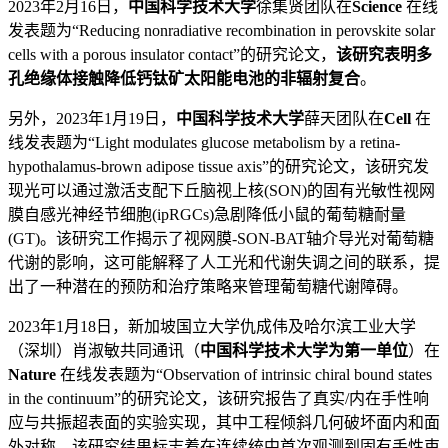
2023年2月16日，
中国科学技术大学
徐集贤团队在
Science
在线
发表题为“Reducing nonradiative recombination in perovskite solar
cells with a porous insulator contact”的研究论文，
该研究表明多
孔绝缘体接触降低钙钛矿太阳能电池的非辐射复合
。
另外，2023年1月19日，
中国科学技术大学
薛天团队在
Cell
在
线发表题为“Light modulates glucose metabolism by a retina-
hypothalamus-brown adipose tissue axis”的研究论文，该研究发
现光可以通过激活支配下丘脑视上核(SON)的固有光敏性视网
膜自感光神经节细胞(ipRGCs)急剧降低小鼠的葡萄糖耐量
(GT)。该研究工作揭示了视网膜-SON-BAT轴介导光对葡萄糖
代谢的影响，这可能解释了人工光和代谢失调之间的联系，提
出了一种潜在的预防和治疗策略来管理葡萄糖代谢障碍。
2023年1月18日，新加坡国立大学仇成伟及哈尔滨工业大学
（深圳）肖淑敏共同通讯（
中国科学技术大学为第一单位
）在
Nature
在线发表题为“Observation of intrinsic chiral bound states
in the continuum”的研究论文，该研究报告了真实/内在手性响
应与共振超表面的实验实现，其中工程倾斜几何破坏面内和面
外对称。该研究结果标志着在连续统中首次观测到固有手性束