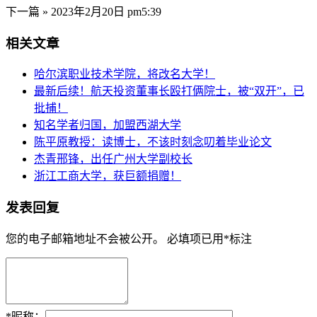
下一篇 »
2023年2月20日 pm5:39
相关文章
哈尔滨职业技术学院，将改名大学！
最新后续！航天投资董事长殴打俩院士，被“双开”，已
批捕！
知名学者归国，加盟西湖大学
陈平原教授：读博士，不该时刻念叨着毕业论文
杰青邢锋，出任广州大学副校长
浙江工商大学，获巨额捐赠！
发表回复
您的电子邮箱地址不会被公开。
必填项已用
*
标注
*
昵称：