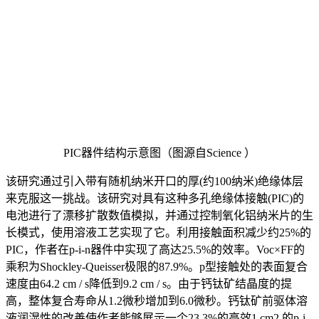
PIC器件结构示意图（图源自Science ）
该研究通过引入带有随机纳米开口的厚(约100纳米)绝缘体层
来克服这一挑战。该研究对具有这种多孔绝缘体接触(PIC)的
电池进行了漂移扩散数值模拟，并通过控制氧化铝纳米片的生
长模式，使用溶液工艺实现了它。利用接触面积减少约25%的
PIC，作者在p-i-n器件中实现了高达25.5%的效率。Voc×FF的
乘积为Shockley-Queisser极限的87.9%。p型接触处的表面复合
速度由64.2 cm / s降低到9.2 cm / s。由于钙钛矿结晶度的提
高，整体复合寿命从1.2微秒增加到6.0微秒。钙钛矿前驱体溶
液润湿性的改善使作者能够展示一个23.3%的高效1 cm2 的p-i-