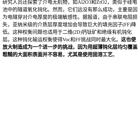
研究人员还探索了介电无机物，如Al2O3和ZrO2，类似于硅电
池中的隧道氧化钝化。然而，它们远没有那么成功，主要是因
为电隧穿对介电厚度的极端敏感性。据报道，由于串联电阻损
失，亚纳米级的介质层厚度增加会导致巨大的填充因子(FF)降
低。这种权衡问题也适用于二维(2D)钙钛矿和绝缘有机钝化
层。这种钝化输运权衡使得Voc和FF挑战同时最大化。
这也使
放大制造成为一个进一步的挑战，因为用超薄钝化层均匀覆盖
粗糙的大面积表面并不容易，尤其是使用固溶工艺
。