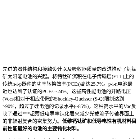
先进的器件结构和接触设计以及吸收器质量的改进推动了钙钛
矿太阳能电池的兴起。将钙钛矿沉积在电子传输层(ETL)上的
传统n-i-p器件的功率转换效率(PCEs)高达25.7%。p-i-n电池最
近也达到了认证的PCEs ~24%。这些高性能电池的开路电压
(Vocs)相对于相应带隙的Shockley-Queisser (S-Q)限制达到
>90%，超过了硅电池的记录水平(~85%)。这种高水平的Voc反
映了通过***超薄低电导率钝化层来减少光载流子传输界面上
的非辐射复合的密集努力。
低维钙钛矿和低导电性有机材料目
前性能最好的电池的主要钝化材料
。