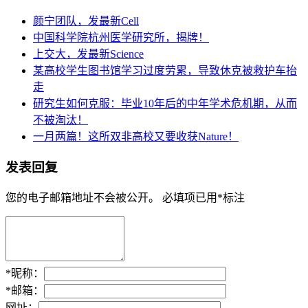
颜宁团队，发最新Cell
中国科学院杭州医学研究所，揭牌！
上交大，发最新Science
某高校学生图书馆学习过度劳累，导致休克被救护车抬
走
研究生如何克服：毕业10年后的中年学术危机期，从而
不被淘汰！
一月两篇！这所双非高校又要收获Nature！
发表回复
您的电子邮箱地址不会被公开。
必填项已用
*
标注
*
昵称：
*
邮箱：
网址：