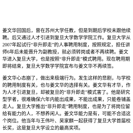
姜文华回国后，曾在苏州大学任教，但是到期后学校未跟他续
聘。后又通过人才引进到复旦大学数学学院工作。复旦大学从
2007年起试行“非升即走”的人事聘用制度，按照规定，担任讲
师6年后未能晋升为副教授，就必须转岗或者不再续聘。姜文
华进入复旦大学，也是按照“非升即走”模式聘用。现在聘用期
即将结束，复旦大学数学学院宣布与姜文华不再续签。
姜文华心态崩了，做出来极端行为。发生这样的悲剧，与学校
的聘用制度有关，也与姜文华的选择有关。姜文华有才华，作
为人才引进复旦，却被复旦的“非升即走”模式害了。他是研究
型学者，很难确保六年内能出成果，不能出成果，只能卷铺盖
走人。复旦大学推出“非升即走”聘用制度，也是为了将岗位留
给有能力的人，不想养闲人。姜文华能力是有，可能不合适这
个岗位。他当年与王伟叶、吴家麒一起获得了复旦大学首届校
长奖，这是复旦大学设立的最高奖项。