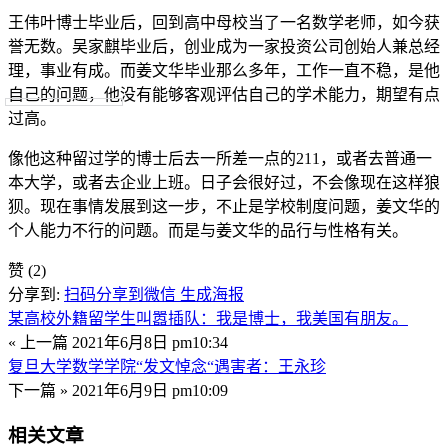
王伟叶博士毕业后，回到高中母校当了一名数学老师，如今获
誉无数。吴家麒毕业后，创业成为一家投资公司创始人兼总经
理，事业有成。而姜文华毕业那么多年，工作一直不稳，是他
自己的问题，他没有能够客观评估自己的学术能力，期望有点
过高。
像他这种留过学的博士后去一所差一点的211，或者去普通一
本大学，或者去企业上班。日子会很好过，不会像现在这样狼
狈。现在事情发展到这一步，不止是学校制度问题，姜文华的
个人能力不行的问题。而是与姜文华的品行与性格有关。
赞
(2)
分享到:
扫码分享到微信
生成海报
某高校外籍留学生叫嚣插队：我是博士，我美国有朋友。
« 上一篇
2021年6月8日 pm10:34
复旦大学数学学院“发文悼念“遇害者：王永珍
下一篇 »
2021年6月9日 pm10:09
相关文章