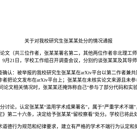
关于对我校研究生张某某处分的情况通报
某某涉嫌论文（共三位作者，张某某署名第二，其他两位作者非北理工
。9月21日，学校工作组召开调查会议，分别约谈张某某及其导
确认：被举报的我校研究生张某某在arXiv平台以第二作者兼
者把论文发布在arXiv平台上；张某某在未核实论文来源且未
某询问论文相关情况时，张某某还掩饰称自己“参与了部分代码和实
分讨论，认定张某某“滥用学术成果署名”，属于“严重学术不端”
定》第二十六条，决定给予张某某“留校察看”处分。学校已将此
术道德行为规范和纪律要求，建立有严格的学术不端行为认定和