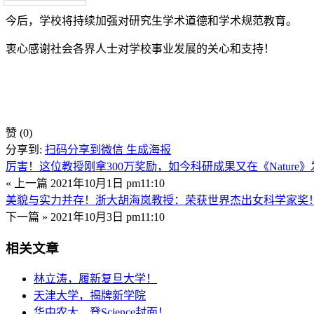
今后，学校将持续加强对研究生学术道德和学术规范教育。
衷心感谢社会各界人士对学校事业发展的关心和支持！
赞
(0)
分享到:
扫码分享到微信
生成海报
厉害！这位教授刚拿300万奖励，如今科研成果又在《Natur
« 上一篇
2021年10月1日 pm11:10
美貌与实力并存！浙大胡海岚教授：荣获世界杰出女科学家奖
下一篇 »
2021年10月3日 pm11:10
相关文章
林立涛，履新复旦大学！
天津大学，揭牌新学院
华中农大，登Science封面！