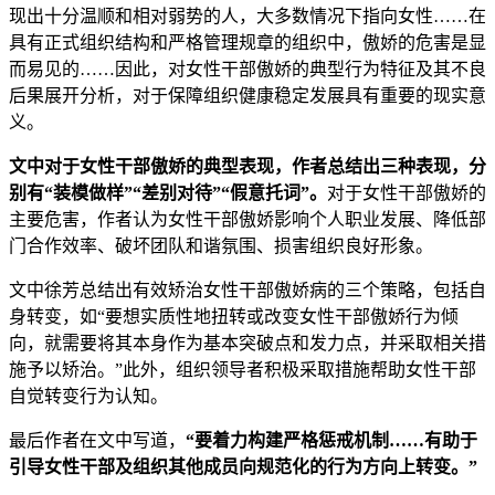
现出十分温顺和相对弱势的人，大多数情况下指向女性……在
具有正式组织结构和严格管理规章的组织中，傲娇的危害是显
而易见的……因此，对女性干部傲娇的典型行为特征及其不良
后果展开分析，对于保障组织健康稳定发展具有重要的现实意
义。
文中对于女性干部傲娇的典型表现，作者总结出三种表现，分
别有“装模做样”“差别对待”“假意托词”。
对于女性干部傲娇的
主要危害，作者认为女性干部傲娇影响个人职业发展、降低部
门合作效率、破坏团队和谐氛围、损害组织良好形象。
文中徐芳总结出有效矫治女性干部傲娇病的三个策略，包括自
身转变，如“要想实质性地扭转或改变女性干部傲娇行为倾
向，就需要将其本身作为基本突破点和发力点，并采取相关措
施予以矫治。”此外，组织领导者积极采取措施帮助女性干部
自觉转变行为认知。
最后作者在文中写道，
“要着力构建严格惩戒机制……有助于
引导女性干部及组织其他成员向规范化的行为方向上转变。”