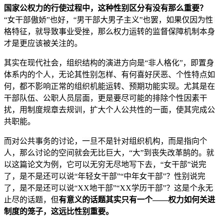
国家公权力的行使过程中，这种性别区分有没有那么重要？
“女干部傲娇”也好，“男干部大男子主义”也罢，如果仅因为性
格特征，就导致事业受挫，那么权力运转的监督保障机制本身
才是更应该被关注的。
其实在现代社会，组织结构的演进方向是“非人格化”，即置身
体系内的个人，无论其性别怎样、有何喜好厌恶、个性特点如
何，都不影响正常的组织机能运转、预期功能实现。尤其是在
干部队伍、公职人员层面，更是要尽可能的排除个性因素干
扰，用制度规章去规训，扩大个人公共性的一面，使其完成公
共职能。
而对公共事务的讨论，一旦不是针对组织机构，而是指向个
人，那么讨论的空间就会无比巨大，“大”到丧失改革鹄的。就
以这篇论文为例，它可以无穷无尽地写下去，“女干部”说完
了，是不是还可以说“年轻女干部”“中年女干部”？性别说完
了，是不是还可以说“XX地干部”“XX学历干部”？这是个永无
止尽的话题，但
有意义的话题其实只有一个——权力如何关进
制度的笼子，这远比性别重要。