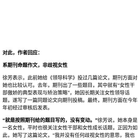
对此，作者回应：
系期刊命题作文，非歧视女性
徐芳表示，此前她给《领导科学》投过几篇论文，期刊方面对
她也比较认可。去年，期刊出了一些题目，其中就有“女性干
部傲娇的典型表现与矫治策略”，她因长期关注女性领导话
题，遂写了一篇同题论文向期刊投稿。最终，期刊方面在今年
年初经过审核后发表。
“就是按照期刊给的题目写的，没有变动。”
徐芳说，她本身是
一名女性，平时也很关注女性干部和女性成长话题，正因为如
此，她写了这篇论文，“我并没有任何歧视女性的意思，我也