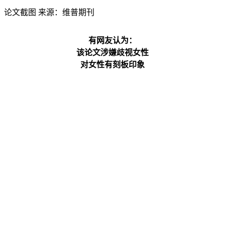
论文截图 来源：维普期刊
有网友认为：
该论文涉嫌歧视女性
对女性有刻板印象