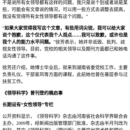
不是说所有女领导都有这样的问题，我只是说个别或者说是某
些，可能会有文章说的情况，可以用一些方式去调整去提高，
我没有觉得所有女性领导都有这个问题。”
“
如果大家觉得我写这个文章，有些用词尖锐，我可以给大家
说个抱歉，这个仅代表我个人观点……我可以致歉，或许也是
我个人的能力水平问题。
”徐芳表示，她并非诋毁、批判、歧
视女性领导。目前，党校的相关领导以及期刊方面都已和她电
话沟通了这件事。
徐芳还介绍，她博士毕业后，就来到湖南省委党校工作，主要
负责礼仪、干部家风等方面的课程，此前她也曾在基层参与过
扶贫工作。
《领导科学》曾刊登约稿启事
长期设有“女性领导”专栏
公开资料显示，《领导科学》杂志由河南省社会科学界联合会
主办，2009年，经新闻出版管理部门批准，杂志由半月刊改为