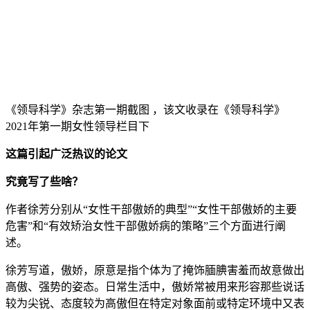
《领导科学》杂志第一期截图 ，该文收录在《领导科学》
2021年第一期女性领导栏目下
这篇引起广泛热议的论文
究竟写了些啥？
作者徐芳分别从“女性干部傲娇的典型”“女性干部傲娇的主要
危害”和“有效矫治女性干部傲娇病的策略”三个方面进行阐
述。
徐芳写道，傲娇，原意是指个体为了掩饰腼腆害羞而故意做出
高傲、强势的姿态。日常生活中，傲娇常被用来形容那些说话
较为尖锐、态度较为高傲但在特定对象面前或特定环境中又表