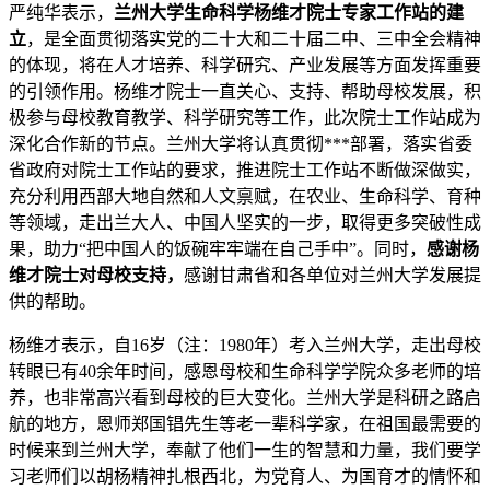
严纯华表示，
兰州大学生命科学杨维才院士专家工作站的建
立
，是全面贯彻落实党的二十大和二十届二中、三中全会精神
的体现，将在人才培养、科学研究、产业发展等方面发挥重要
的引领作用。杨维才院士一直关心、支持、帮助母校发展，积
极参与母校教育教学、科学研究等工作，此次院士工作站成为
深化合作新的节点。兰州大学将认真贯彻***部署，落实省委
省政府对院士工作站的要求，推进院士工作站不断做深做实，
充分利用西部大地自然和人文禀赋，在农业、生命科学、育种
等领域，走出兰大人、中国人坚实的一步，取得更多突破性成
果，助力“把中国人的饭碗牢牢端在自己手中”。同时，
感谢杨
维才院士对母校支持，
感谢甘肃省和各单位对兰州大学发展提
供的帮助。
杨维才表示，自16岁（注：1980年）考入兰州大学，走出母校
转眼已有40余年时间，感恩母校和生命科学学院众多老师的培
养，也非常高兴看到母校的巨大变化。兰州大学是科研之路启
航的地方，恩师郑国锠先生等老一辈科学家，在祖国最需要的
时候来到兰州大学，奉献了他们一生的智慧和力量，我们要学
习老师们以胡杨精神扎根西北，为党育人、为国育才的情怀和