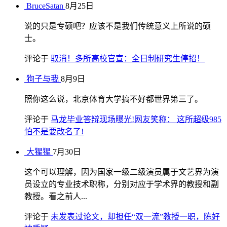
BruceSatan
8月25日
说的只是专硕吧？应该不是我们传统意义上所说的硕
士。
评论于
取消！多所高校官宣：全日制研究生停招！
狗子与我
8月9日
照你这么说，北京体育大学搞不好都世界第三了。
评论于
马龙毕业答辩现场曝光!网友笑称： 这所超级985
怕不是要改名了!
大猩猩
7月30日
这个可以理解，因为国家一级二级演员属于文艺界为演
员设立的专业技术职称，分别对应于学术界的教授和副
教授。看之前人...
评论于
未发表过论文，却担任“双一流”教授一职，陈好