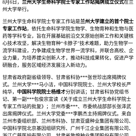
8月6日，
兰州大学生命科学院士专家工作站揭牌成立仪式
在兰
州大学举行。
兰州大学生命科学院士专家工作站是
兰州大学建立的首个院士
专家工作站
，依托生命科学学院生物学、生物育种和生物与医
药等学科专业，旨在开展基础前沿交叉原始创新工作和关键核
心技术攻坚，解决生物育种“卡脖子”技术难题，助力生物学一
流学科建设，力争建成生物学世界一流学科，并联合高校、企
业力量，为培养拔尖创新人才，推动科技成果转化，促进产学
研融合，服务区域经济发展注入新动力。
甘肃省政府副省级领导、甘肃省科协***张世珍出席揭牌仪
式。兰州大学***马小洁，中国科学院院士、兰州大学校长严
纯华，
中国科学院院士杨维才
分别讲话；甘肃省科协党组书
记、第一副***包俊宗宣读《关于成立兰州大学生命科学院士
专家工作站的批复》；兰州市委***、市委统战部部长张泽武
出席揭牌仪式。兰州大学党委***李鹏杰主持揭牌仪式。来自
兰州市委组织部、兰州市科协、甘肃亚盛种业集团有限公司、
中国科学院北京基因组研究所
、广州千江企业集团有限公司、
浙江广慈医护有限公司、甘肃省敦煌种业集团股份有限公司、