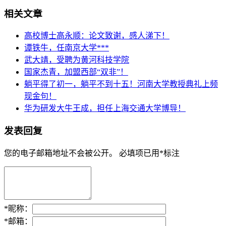
相关文章
高校博士高永顺：论文致谢，感人涕下！
谭铁牛，任南京大学***
武大靖，受聘为黄河科技学院
国家杰青，加盟西部“双非”！
躺平得了初一，躺平不到十五！河南大学教授典礼上频
现金句！
华为研发大牛王成，担任上海交通大学博导！
发表回复
您的电子邮箱地址不会被公开。
必填项已用
*
标注
*
昵称：
*
邮箱：