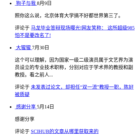
狗子与我
8月9日
照你这么说，北京体育大学搞不好都世界第三了。
评论于
马龙毕业答辩现场曝光!网友笑称： 这所超级985
怕不是要改名了!
大猩猩
7月30日
这个可以理解，因为国家一级二级演员属于文艺界为演
员设立的专业技术职称，分别对应于学术界的教授和副
教授。看之前人...
评论于
未发表过论文，却担任“双一流”教授一职，陈好
被质疑
感谢分享
5月14日
感谢分享
评论于
SCIHUB的文章从哪里获取来的